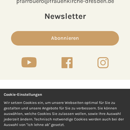
pfarrbuero@frauenkirche-dresden.de
Newsletter
Abonnieren
Cookie-Einstellungen
Kontakt
Presse
Wir setzen Cookies ein, um unsere Webseiten optimal für Sie zu
gestalten und unsere Angebote für Sie zu verbessern. Sie können
Impressum
Datenschutz
auswählen, welche Cookies Sie zulassen wollen, sowie Ihre Auswahl
jederzeit ändern. Technisch notwendige Cookies werden auch bei der
Auswahl von "Ich lehne ab" gesetzt.
Barrierefreiheit
AGB