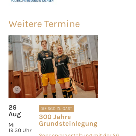
Weitere Termine
©
26
DIE SGD ZU GAST
Aug
300 Jahre
Grundsteinlegung
Mi
19:30 Uhr
Sonderveranstaltung mit der SG