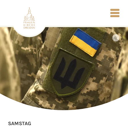
©
SAMSTAG