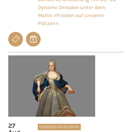
Dynamo Dresden unter dem
Motto »Frieden auf unseren
Plätzen«
27
DONNERSTAGSFORUM