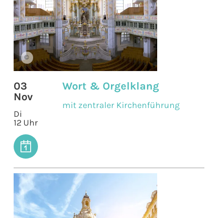
©
03
Wort & Orgelklang
Nov
mit zentraler Kirchenführung
Di
12 Uhr