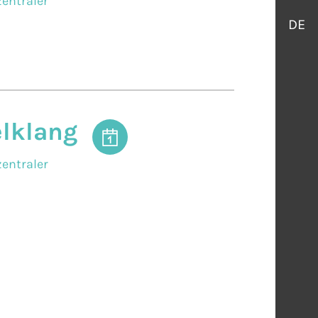
entraler
DE
elklang
entraler