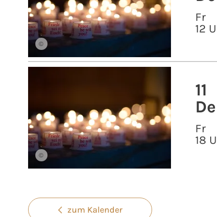
Fr
12 U
©
11
De
Fr
18 
©
zum Kalender