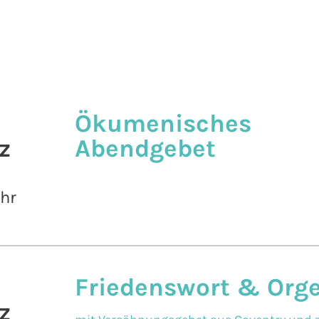
Ökumenisches
z
Abendgebet
Uhr
Friedenswort & Org
z