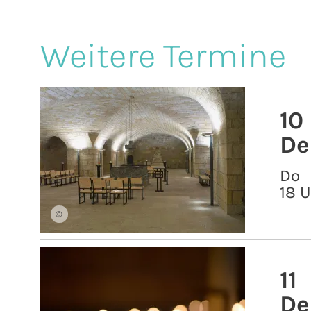
Weitere Termine
10
De
Do
18 
©
11
De