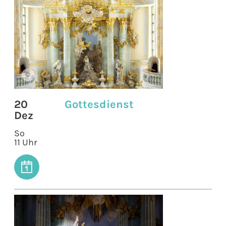
©
20
Gottesdienst
Dez
So
11 Uhr