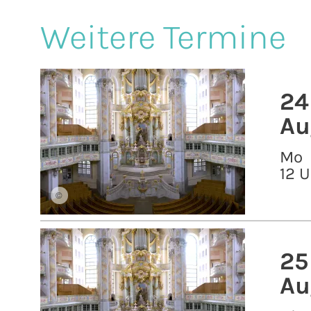
Weitere Termine
24
Au
Mo
12 U
©
25
Au