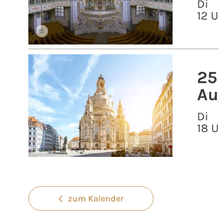
Di
12 U
©
25
Au
Di
18 
zum Kalender