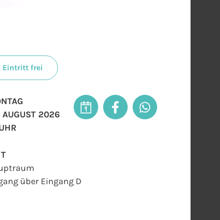
Eintritt frei
NTAG
. AUGUST 2026
 UHR
RT
uptraum
gang über Eingang D