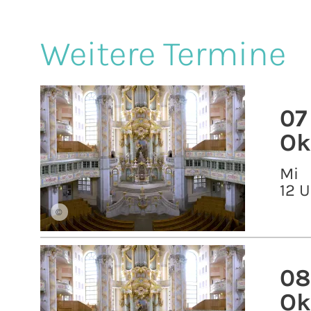
Weitere Termine
07
Ok
Mi
12 U
©
08
Ok