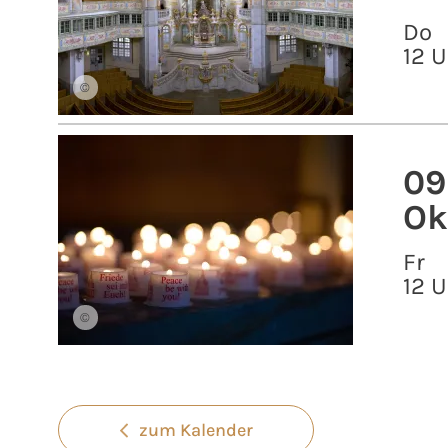
Do
12 U
©
09
Ok
Fr
12 U
©
zum Kalender