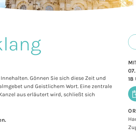
klang
MI
07
Innehalten. Gönnen Sie sich diese Zeit und
18
salmgebet und Geistlichem Wort. Eine zentrale
anzel aus erläutert wird, schließt sich
O
Ha
en.
Zu