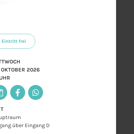
Eintritt frei
TTWOCH
. OKTOBER 2026
 UHR
RT
uptraum
gang über Eingang D