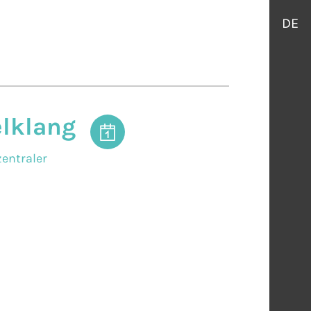
DE
elklang
entraler