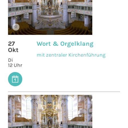
©
27
Wort & Orgelklang
Okt
mit zentraler Kirchenführung
Di
12 Uhr