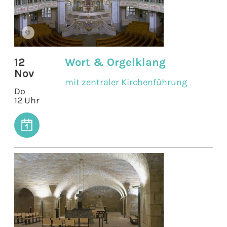
©
12
Wort & Orgelklang
Nov
mit zentraler Kirchenführung
Do
12 Uhr