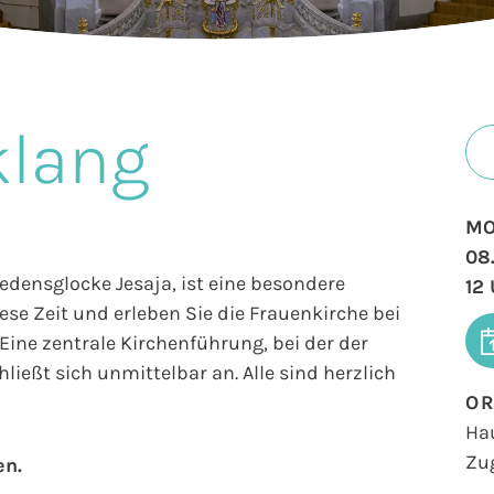
klang
MO
08
iedensglocke Jesaja, ist eine besondere
12
se Zeit und erleben Sie die Frauenkirche bei
ine zentrale Kirchenführung, bei der der
ließt sich unmittelbar an. Alle sind herzlich
O
Ha
Zu
en.