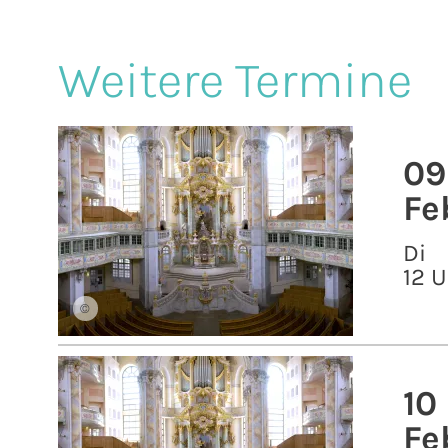
Weitere Termine
09
Fe
Di
12 U
©
10
Fe