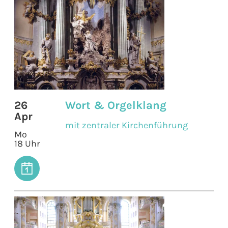
26
Wort & Orgelklang
Apr
mit zentraler Kirchenführung
Mo
18 Uhr