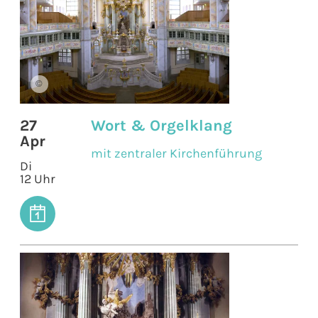
©
27
Wort & Orgelklang
Apr
mit zentraler Kirchenführung
Di
12 Uhr