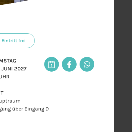
Eintritt frei
MSTAG
. JUNI 2027
 UHR
RT
uptraum
gang über Eingang D