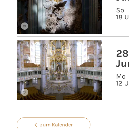
So
18 
©
28
Ju
Mo
12 U
©
zum Kalender