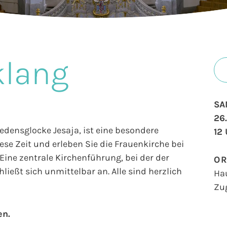
klang
SA
26
iedensglocke Jesaja, ist eine besondere
12
se Zeit und erleben Sie die Frauenkirche bei
ine zentrale Kirchenführung, bei der der
O
ließt sich unmittelbar an. Alle sind herzlich
Ha
Zu
en.