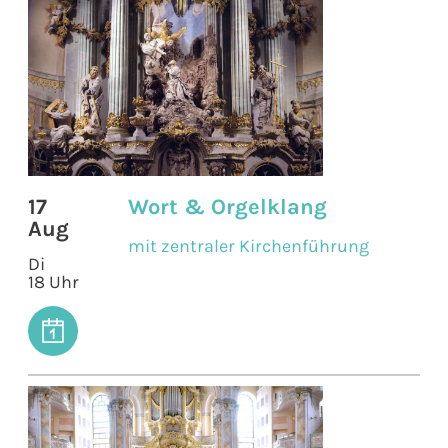
17
Wort & Orgelklang
Aug
mit zentraler Kirchenführung
Di
18 Uhr