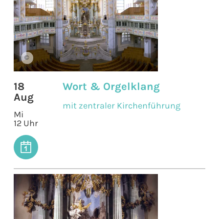
©
18
Wort & Orgelklang
Aug
mit zentraler Kirchenführung
Mi
12 Uhr