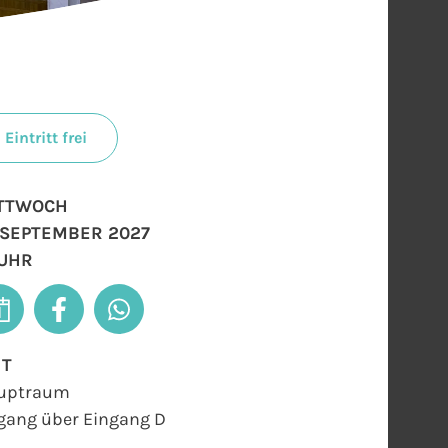
Eintritt frei
TTWOCH
. SEPTEMBER 2027
 UHR
RT
uptraum
gang über Eingang D