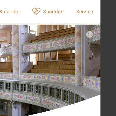
Kalender
Spenden
Service
©