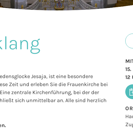
klang
MI
15
iedensglocke Jesaja, ist eine besondere
12
se Zeit und erleben Sie die Frauenkirche bei
ine zentrale Kirchenführung, bei der der
ließt sich unmittelbar an. Alle sind herzlich
O
Ha
Zu
en.