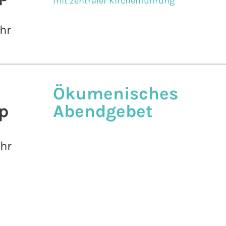
mit zentraler Kirchenführung
hr
Ökumenisches
p
Abendgebet
Uhr