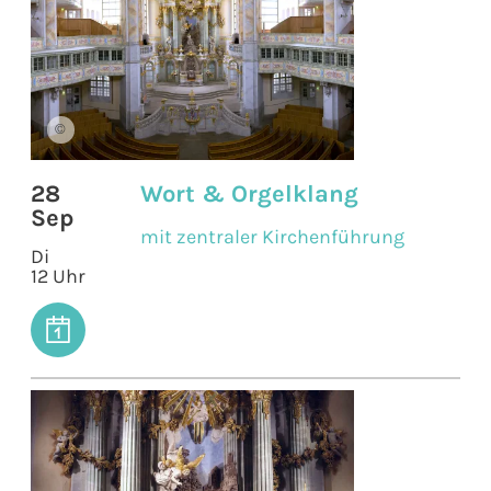
©
28
Wort & Orgelklang
Sep
mit zentraler Kirchenführung
Di
12 Uhr