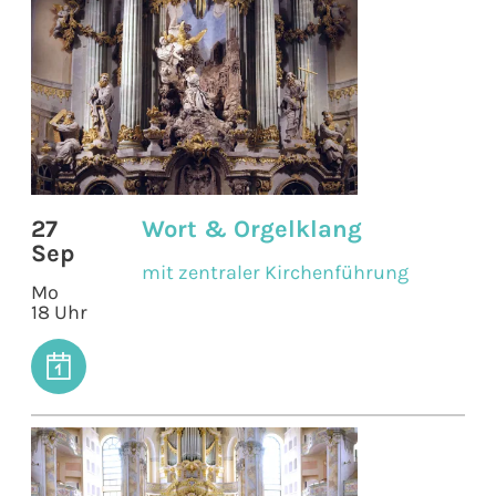
27
Wort & Orgelklang
Sep
mit zentraler Kirchenführung
Mo
18 Uhr