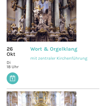
26
Wort & Orgelklang
Okt
mit zentraler Kirchenführung
Di
18 Uhr