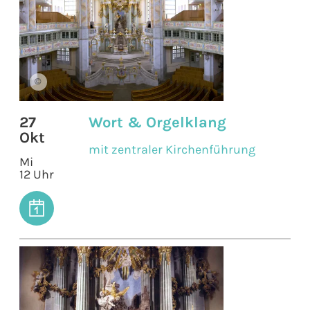
©
27
Wort & Orgelklang
Okt
mit zentraler Kirchenführung
Mi
12 Uhr