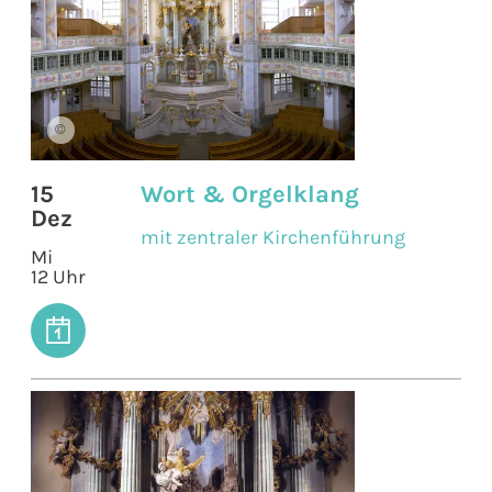
©
15
Wort & Orgelklang
Dez
mit zentraler Kirchenführung
Mi
12 Uhr