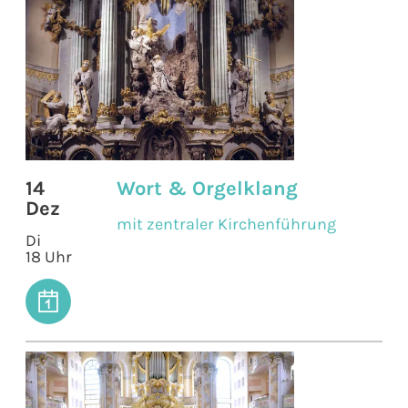
14
Wort & Orgelklang
Dez
mit zentraler Kirchenführung
Di
18 Uhr