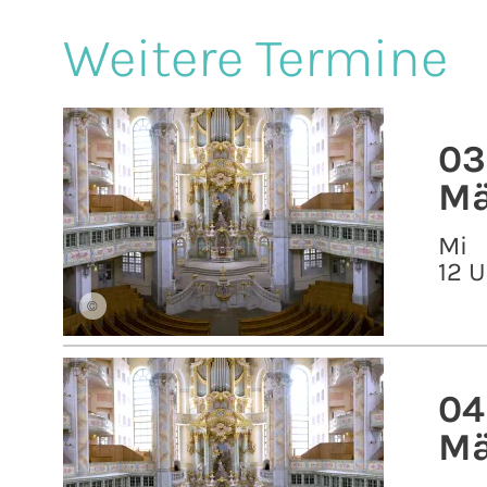
Weitere Termine
03
Mä
Mi
12 U
©
04
Mä