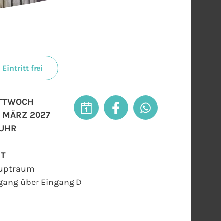
Eintritt frei
TTWOCH
. MÄRZ 2027
 UHR
RT
uptraum
gang über Eingang D