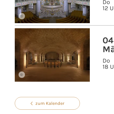
Do
12 U
©
04
Mä
Do
18 
©
zum Kalender