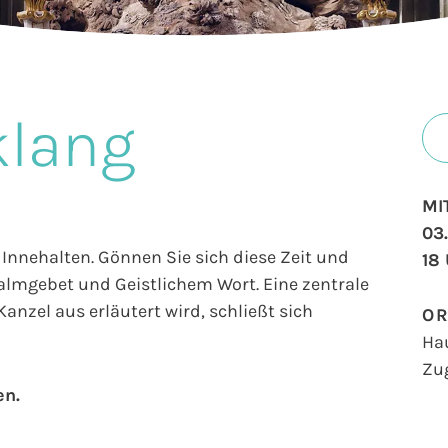
klang
MI
03
Innehalten. Gönnen Sie sich diese Zeit und
18
salmgebet und Geistlichem Wort. Eine zentrale
anzel aus erläutert wird, schließt sich
O
Ha
Zu
en.