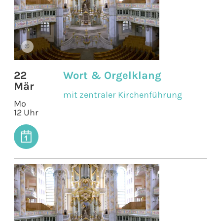
©
22
Wort & Orgelklang
Mär
mit zentraler Kirchenführung
Mo
12 Uhr