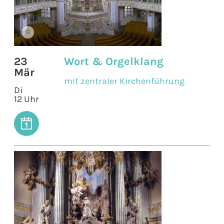
©
23
Wort & Orgelklang
Mär
mit zentraler Kirchenführung
Di
12 Uhr