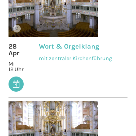
©
28
Wort & Orgelklang
Apr
mit zentraler Kirchenführung
Mi
12 Uhr