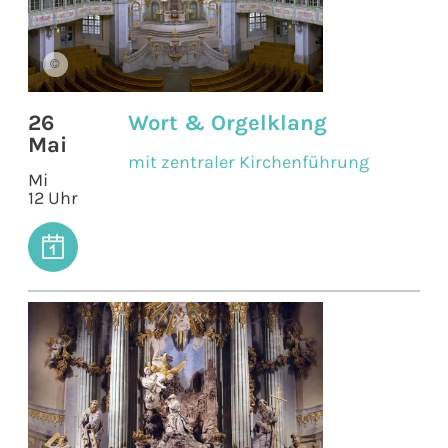
©
26
Wort & Orgelklang
Mai
mit zentraler Kirchenführung
Mi
12 Uhr