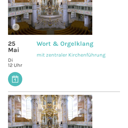
©
25
Wort & Orgelklang
Mai
mit zentraler Kirchenführung
Di
12 Uhr