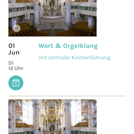
©
01
Wort & Orgelklang
Jun
mit zentraler Kirchenführung
Di
12 Uhr