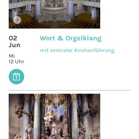
©
02
Wort & Orgelklang
Jun
mit zentraler Kirchenführung
Mi
12 Uhr