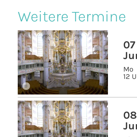
Weitere Termine
07
Ju
Mo
12 U
©
08
Ju