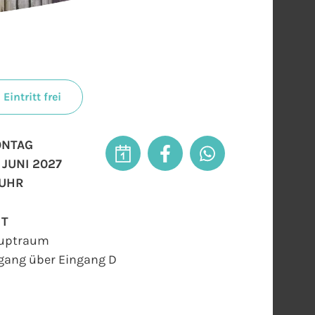
Eintritt frei
NTAG
. JUNI 2027
 UHR
RT
uptraum
gang über Eingang D