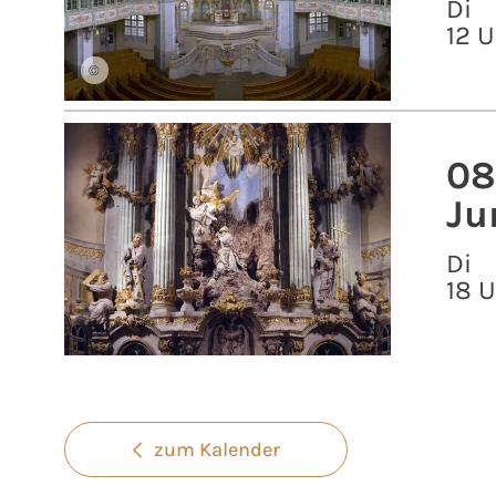
Di
12 U
©
08
Ju
Di
18 
zum Kalender