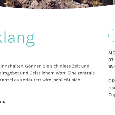
klang
MO
07
Innehalten. Gönnen Sie sich diese Zeit und
18
salmgebet und Geistlichem Wort. Eine zentrale
anzel aus erläutert wird, schließt sich
O
Ha
Zu
en.