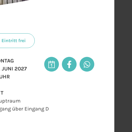
Eintritt frei
NTAG
. JUNI 2027
 UHR
RT
uptraum
gang über Eingang D