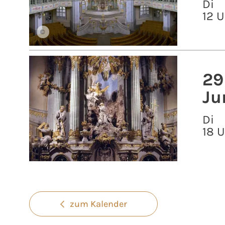
Di
12 U
©
29
Ju
Di
18 
zum Kalender