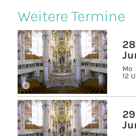
Weitere Termine
28
Ju
Mo
12 U
©
29
Ju