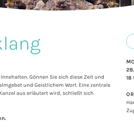
klang
MO
28
Innehalten. Gönnen Sie sich diese Zeit und
18
salmgebet und Geistlichem Wort. Eine zentrale
anzel aus erläutert wird, schließt sich
O
Ha
Zu
en.