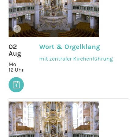
©
02
Wort & Orgelklang
Aug
mit zentraler Kirchenführung
Mo
12 Uhr