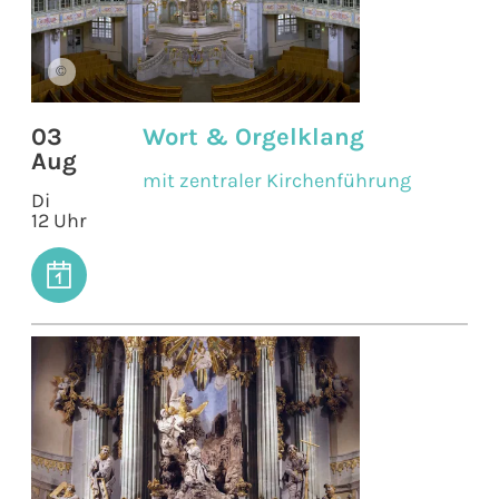
©
03
Wort & Orgelklang
Aug
mit zentraler Kirchenführung
Di
12 Uhr