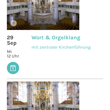
©
29
Wort & Orgelklang
Sep
mit zentraler Kirchenführung
Mi
12 Uhr