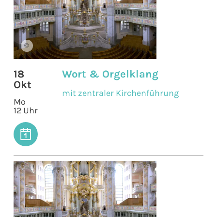
©
18
Wort & Orgelklang
Okt
mit zentraler Kirchenführung
Mo
12 Uhr