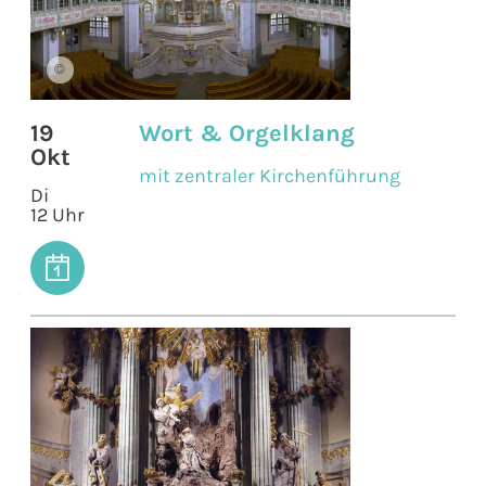
©
19
Wort & Orgelklang
Okt
mit zentraler Kirchenführung
Di
12 Uhr