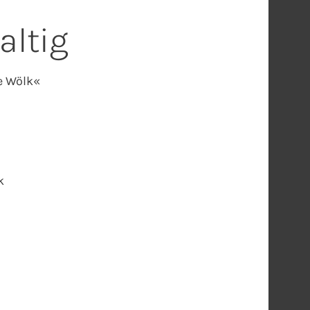
altig
e Wölk«
k