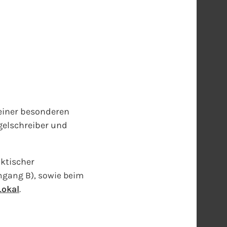
 einer besonderen
gelschreiber und
aktischer
ingang B), sowie beim
Lokal
.