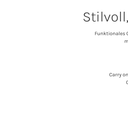
Stilvol
Funktionales 
m
Carry o