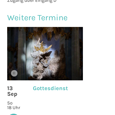
Zugang über Eingang D
Weitere Termine
©
13
Gottesdienst
Sep
So
18 Uhr