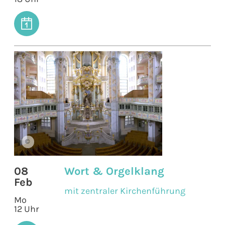
©
08
Wort & Orgelklang
Feb
mit zentraler Kirchenführung
Mo
12 Uhr