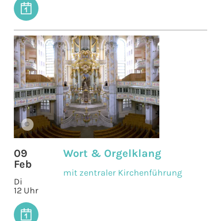
©
09
Wort & Orgelklang
Feb
mit zentraler Kirchenführung
Di
12 Uhr