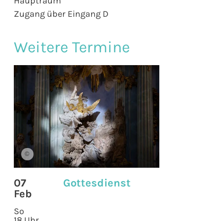
Hauptraum
Zugang über Eingang D
Weitere Termine
©
07
Gottesdienst
Feb
So
18 Uhr