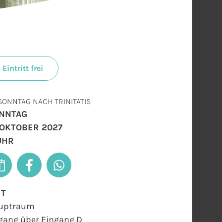
Eintritt frei
 SONNTAG NACH TRINITATIS
NNTAG
. OKTOBER 2027
 UHR
RT
uptraum
gang über Eingang D