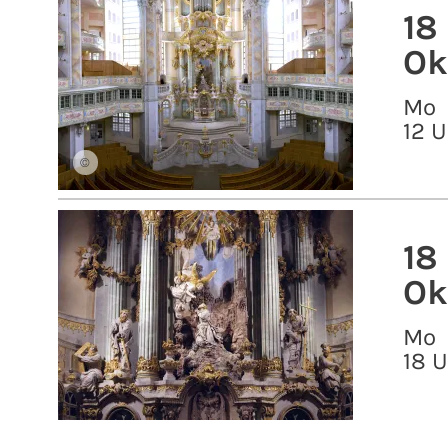
18
Ok
Mo
12 U
©
18
Ok
Mo
18 