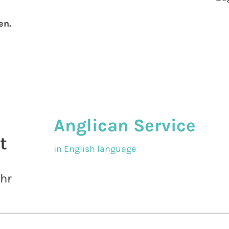
en.
Anglican Service
t
in English language
Uhr