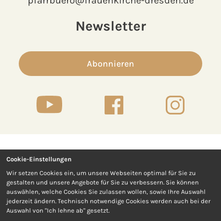
pfarrbuero@frauenkirche-dresden.de
Newsletter
Abonnieren
Cookie-Einstellungen
Kontakt
Presse
Wir setzen Cookies ein, um unsere Webseiten optimal für Sie zu
gestalten und unsere Angebote für Sie zu verbessern. Sie können
Impressum
Datenschutz
auswählen, welche Cookies Sie zulassen wollen, sowie Ihre Auswahl
jederzeit ändern. Technisch notwendige Cookies werden auch bei der
Auswahl von "Ich lehne ab" gesetzt.
Barrierefreiheit
AGB