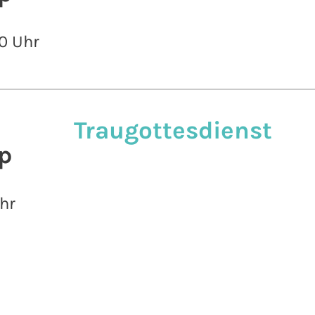
0 Uhr
Traugottesdienst
p
hr