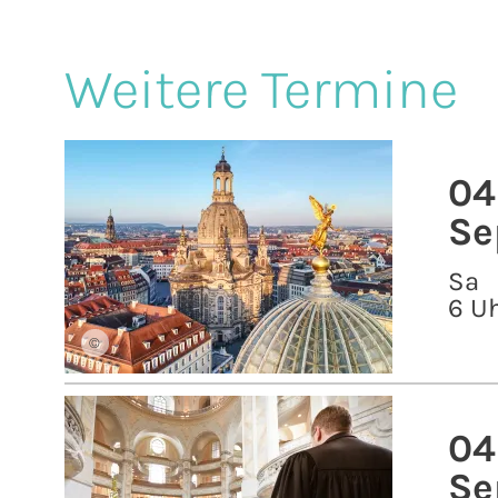
Weitere Termine
04
Se
Sa
6 U
©
04
Se