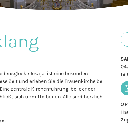
klang
SA
04
iedensglocke Jesaja, ist eine besondere
12
se Zeit und erleben Sie die Frauenkirche bei
ine zentrale Kirchenführung, bei der der
ließt sich unmittelbar an. Alle sind herzlich
O
Ha
Zu
en.