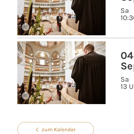
Sa
10:3
©
04
Se
Sa
13 U
©
zum Kalender