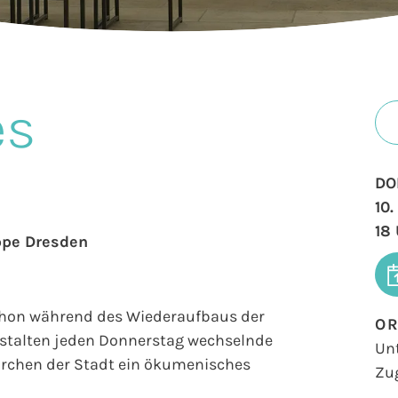
es
DO
10
18
ppe Dresden
 schon während des Wiederaufbaus der
O
gestalten jeden Donnerstag wechselnde
Un
Kirchen der Stadt ein ökumenisches
Zu