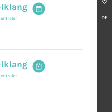
elklang
DE
entraler
elklang
entraler