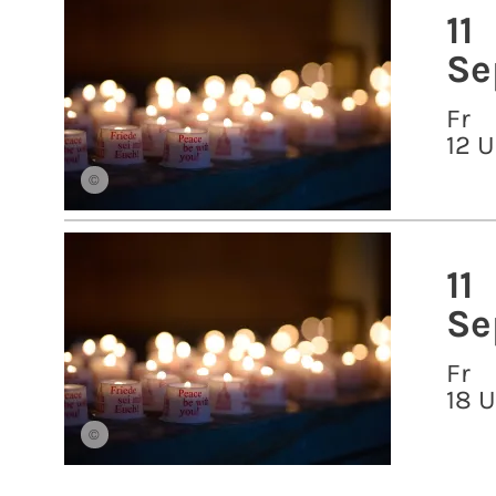
11
Se
Fr
12 U
©
11
Se
Fr
18 
©