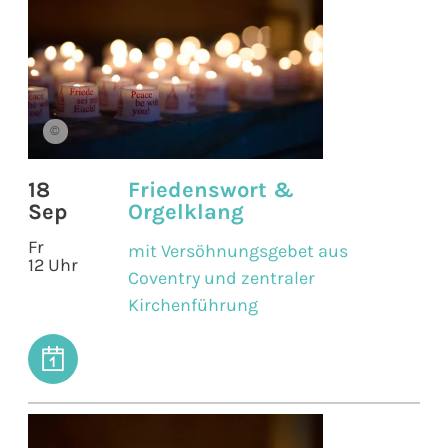
©
18
Friedenswort &
Sep
Orgelklang
Fr
mit Versöhnungsgebet aus
12 Uhr
Coventry und zentraler
Kirchenführung