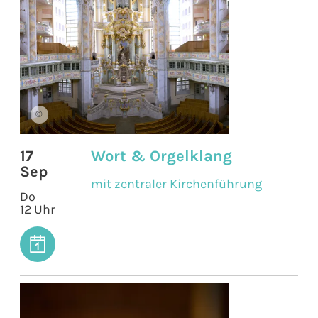
©
17
Wort & Orgelklang
Sep
mit zentraler Kirchenführung
Do
12 Uhr