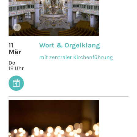
©
11
Wort & Orgelklang
Mär
mit zentraler Kirchenführung
Do
12 Uhr