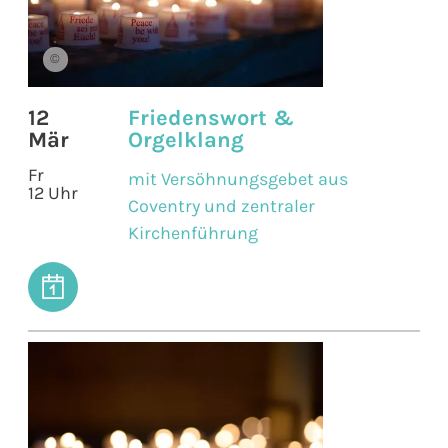
©
12
Friedenswort &
Mär
Orgelklang
Fr
mit Versöhnungsgebet aus
12 Uhr
Coventry und zentraler
Kirchenführung