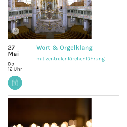
©
27
Wort & Orgelklang
Mai
mit zentraler Kirchenführung
Do
12 Uhr