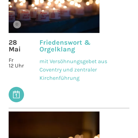
©
28
Friedenswort &
Mai
Orgelklang
Fr
mit Versöhnungsgebet aus
12 Uhr
Coventry und zentraler
Kirchenführung