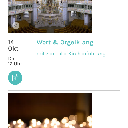
©
14
Wort & Orgelklang
Okt
mit zentraler Kirchenführung
Do
12 Uhr