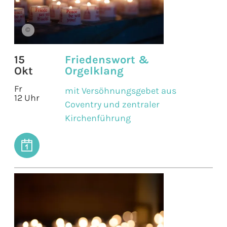
©
15
Friedenswort &
Okt
Orgelklang
Fr
mit Versöhnungsgebet aus
12 Uhr
Coventry und zentraler
Kirchenführung