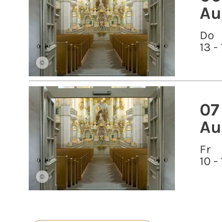
Au
Do
13 -
©
07
Au
Fr
10 -
©