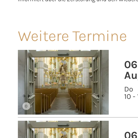
Weitere Termine
06
Au
Do
10 -
©
06