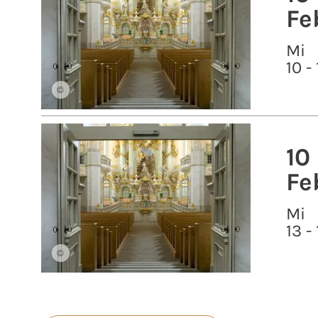
Fe
Mi
10 -
©
10
Fe
Mi
13 -
©