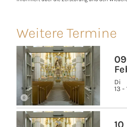
Weitere Termine
09
Fe
Di
13 -
©
10