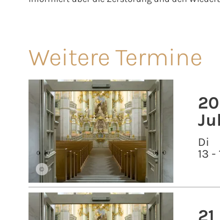
Weitere Termine
20
Ju
Di
13 -
©
21