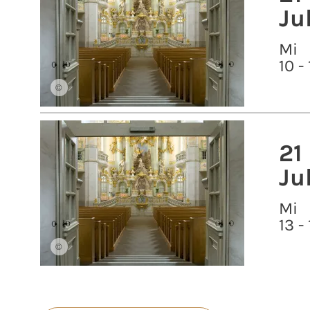
Ju
Mi
10 -
©
21
Ju
Mi
13 -
©