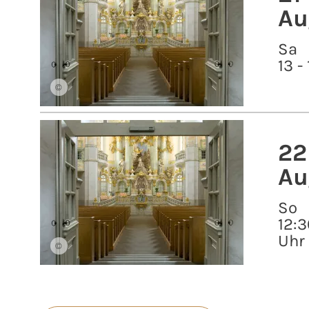
Au
Sa
13 -
©
22
Au
So
12:3
Uhr
©