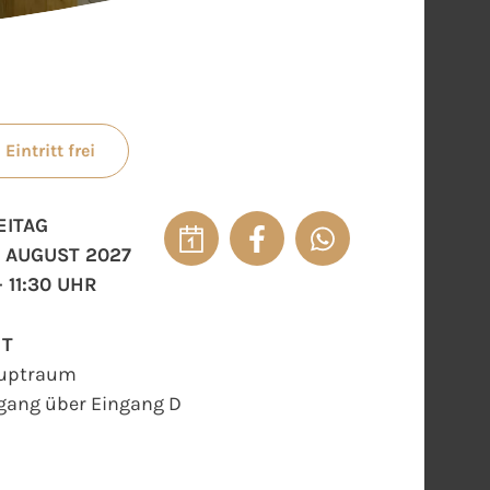
Eintritt frei
EITAG
. AUGUST 2027
- 11:30 UHR
RT
uptraum
gang über Eingang D