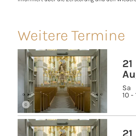
Weitere Termine
21
Au
Sa
10 -
©
21