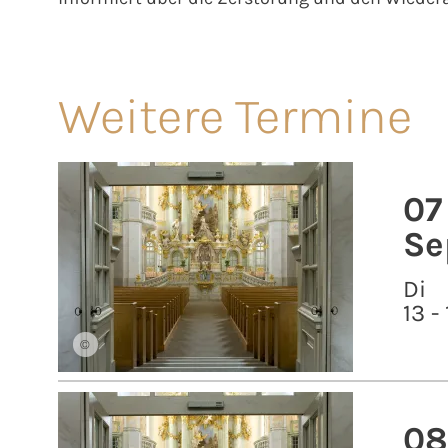
Weitere Termine
07
Se
Di
13 -
©
08