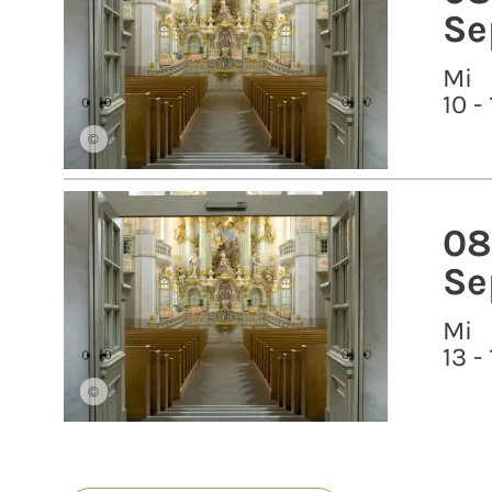
Se
Mi
10 -
©
08
Se
Mi
13 -
©