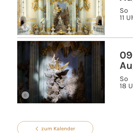
So
11 U
©
09
Au
So
18 
©
zum Kalender