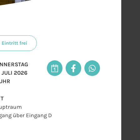
Eintritt frei
NNERSTAG
. JULI 2026
 UHR
RT
uptraum
gang über Eingang D