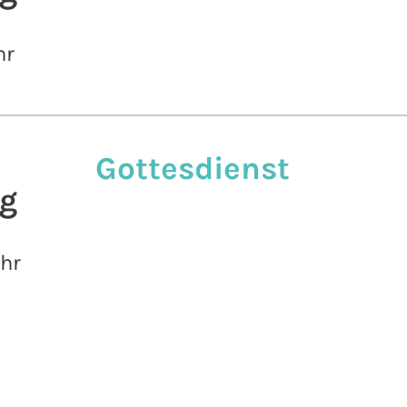
hr
Gottesdienst
g
Uhr