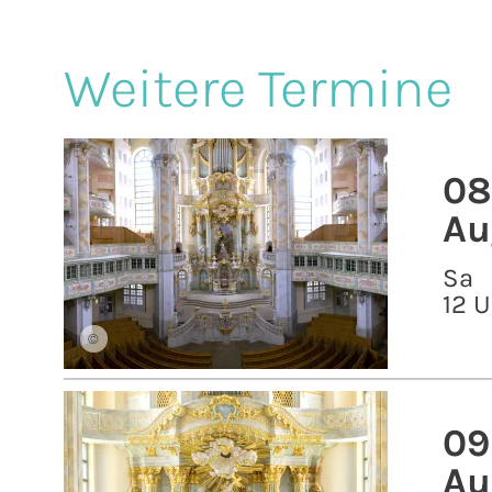
Weitere Termine
08
Au
Sa
12 U
©
09
Au