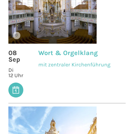
©
08
Wort & Orgelklang
Sep
mit zentraler Kirchenführung
Di
12 Uhr