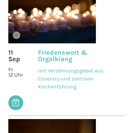
©
11
Friedenswort &
Sep
Orgelklang
Fr
mit Versöhnungsgebet aus
12 Uhr
Coventry und zentraler
Kirchenführung