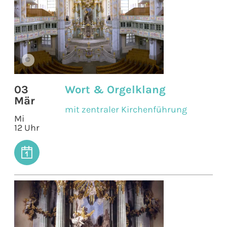
©
03
Wort & Orgelklang
Mär
mit zentraler Kirchenführung
Mi
12 Uhr