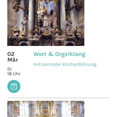
02
Wort & Orgelklang
Mär
mit zentraler Kirchenführung
Di
18 Uhr