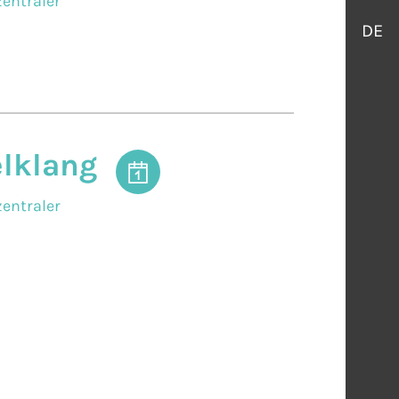
entraler
DE
elklang
entraler