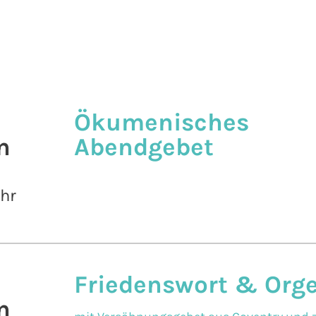
Ökumenisches
n
Abendgebet
Uhr
Friedenswort & Org
n