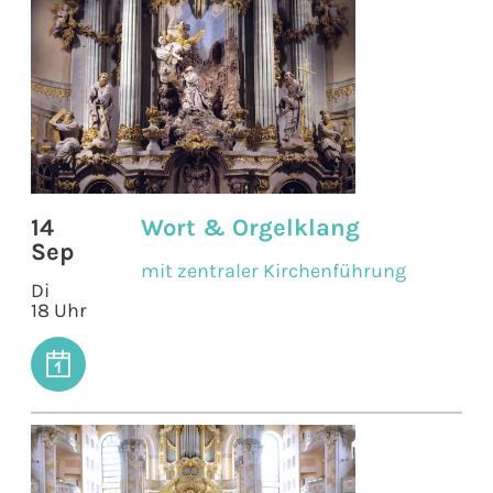
14
Wort & Orgelklang
Sep
mit zentraler Kirchenführung
Di
18 Uhr