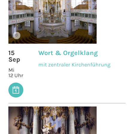
©
15
Wort & Orgelklang
Sep
mit zentraler Kirchenführung
Mi
12 Uhr