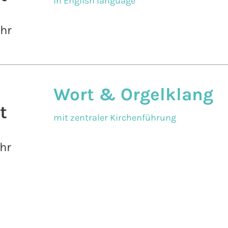
in English language
Uhr
Wort & Orgelklang
t
mit zentraler Kirchenführung
hr