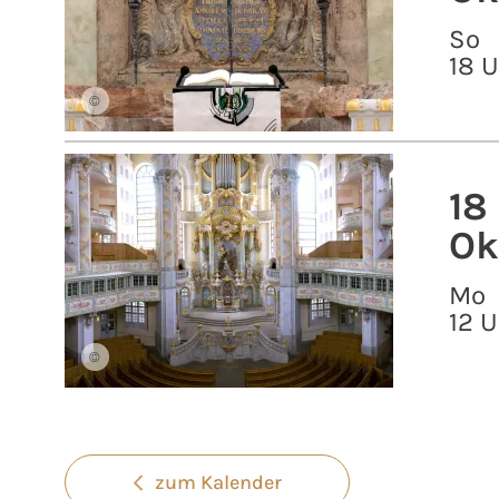
So
18 
©
18
Ok
Mo
12 U
©
zum Kalender