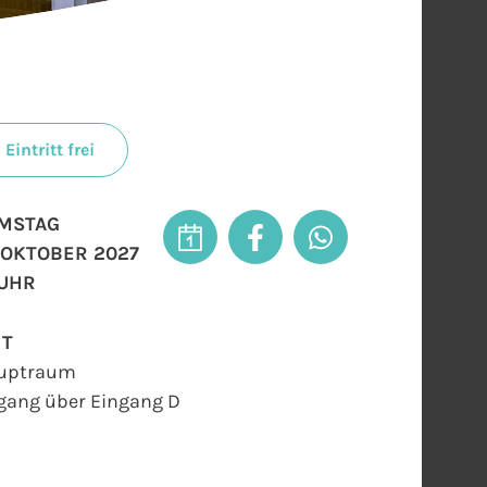
Eintritt frei
MSTAG
. OKTOBER 2027
 UHR
RT
uptraum
gang über Eingang D