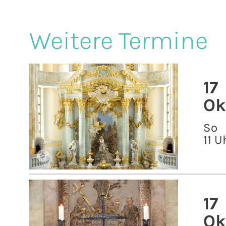
Weitere Termine
17
Ok
So
11 U
©
17
Ok