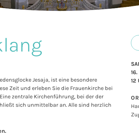
klang
SA
16
iedensglocke Jesaja, ist eine besondere
12
se Zeit und erleben Sie die Frauenkirche bei
ine zentrale Kirchenführung, bei der der
O
ließt sich unmittelbar an. Alle sind herzlich
Ha
Zu
en.