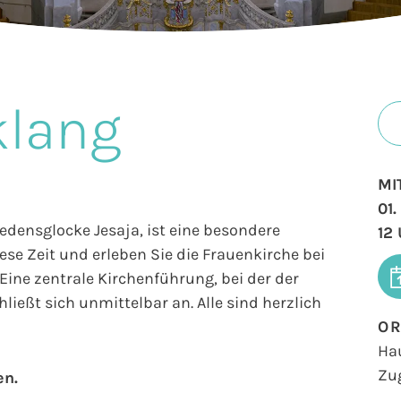
klang
MI
01
iedensglocke Jesaja, ist eine besondere
12
se Zeit und erleben Sie die Frauenkirche bei
ine zentrale Kirchenführung, bei der der
ließt sich unmittelbar an. Alle sind herzlich
O
Ha
Zu
en.