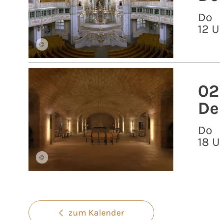
Do
12 U
©
02
De
Do
18 
©
zum Kalender