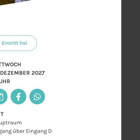
Eintritt frei
TTWOCH
. DEZEMBER 2027
 UHR
RT
uptraum
gang über Eingang D