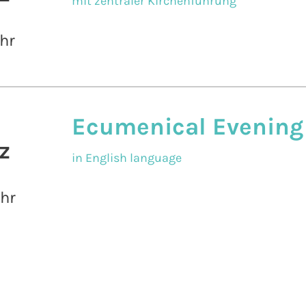
mit zentraler Kirchenführung
hr
Ecumenical Evening
z
in English language
Uhr